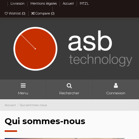
Livraison
Mentions légales
Accueil
PITZL
Wishlist (
0
)
Compare (
0
)
Menu
Rechercher
Connexion
Accueil
Qui sommes-nous
Qui sommes-nous