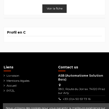
Voir la fiche
Profil en C
Liens
Contact us
Livraison
ASB (Automatisme Solution
Bois)
Mentions légales
Accueil
380, Route du Jorrax. 74120 Praz
PITZL
sur Arly
+33 (0)4 50 53 73 16
Contact@asb.technology
Nous utilisons des cookies pour vous garantir la meilleure expérience sur