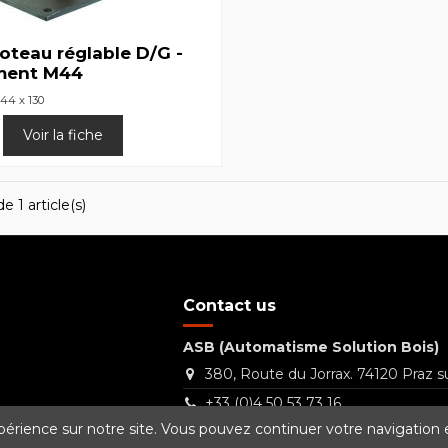
oteau réglable D/G -
ment M44
44 x 130
Voir la fiche
e 1 article(s)
Contact us
ASB (Automatisme Solution Bois)
380, Route du Jorrax. 74120 Praz su
+33 (0)4 50 53 73 16
périence sur notre site. Vous pouvez continuer votre navigation e
Contact@asb.technology