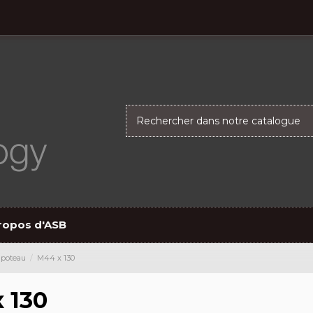
ropos d'ASB
 poteau
M44 x 130
 130