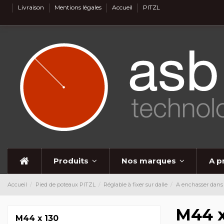
Livraison
Mentions légales
Accueil
PITZL
Produits
Nos marques
A p
Accueil
Pied de poteaux PITZL
Réglable à fixer sur dalle
A enchasser dans
M44 x
M44 x 130