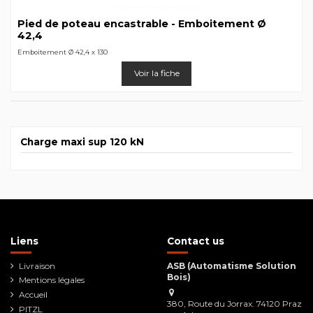
Pied de poteau encastrable - Emboitement Ø
42,4
Emboitement Ø 42,4 x 130
Voir la fiche
Charge maxi sup 120 kN
Liens
Contact us
Livraison
ASB (Automatisme Solution
Bois)
Mentions légales
Accueil
380, Route du Jorrax. 74120 Praz
PITZL