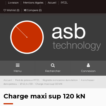
Livraison
Mentions légales
Accueil
PITZL
Wishlist (
0
)
Compare (
0
)
Menu
Rechercher
Connexion
Accueil
Pied de poteaux PITZL
Réglable à encastrer dans béton
A enchasser
dans poteau
Ø 42,4 x 130
Charge maxi sup 120 kN
Charge maxi sup 120 kN