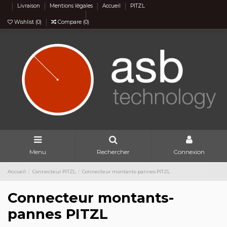
Livraison
Mentions légales
Accueil
PITZL
Wishlist (
0
)
Compare (
0
)
Menu
Rechercher
Connexion
Accueil
Connecteur PITZL
Connecteur montants-pannes PITZL
Connecteur montants-
pannes PITZL