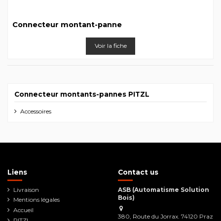
Connecteur montant-panne
Voir la fiche
Connecteur montants-pannes PITZL
Accessoires
Liens
Contact us
Livraison
ASB (Automatisme Solution
Bois)
Mentions légales
Accueil
380, Route du Jorrax. 74120 Praz
PITZL