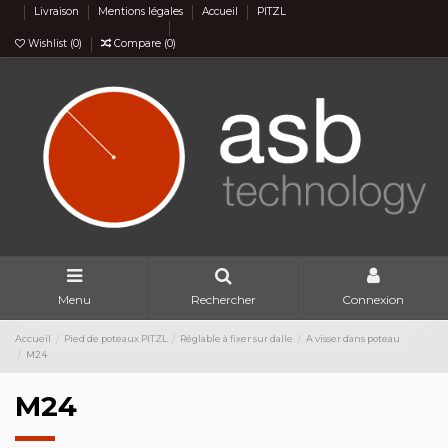
Livraison
Mentions légales
Accueil
PITZL
Wishlist (
0
)
Compare (
0
)
Menu
Rechercher
Connexion
Accueil
Pied de poteaux PITZL
Réglable à fixer sur dalle
A visser dans poteau
M24
M24