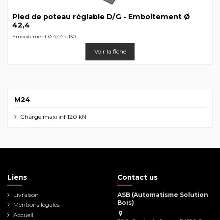
Pied de poteau réglable D/G - Emboitement Ø
42,4
Emboitement Ø 42,4 x 130
Voir la fiche
M24
Charge maxi inf 120 kN
Liens
Contact us
Livraison
ASB (Automatisme Solution
Bois)
Mentions légales
Accueil